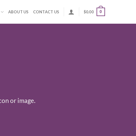
0
ABOUT US
CONTACT US
$
0.00
con or image.