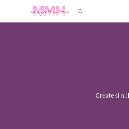
Skip
to
content
Create simpl