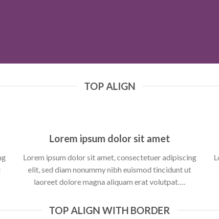
TOP ALIGN
Lorem ipsum dolor sit amet
ng
Lorem ipsum dolor sit amet, consectetuer adipiscing
L
t
elit, sed diam nonummy nibh euismod tincidunt ut
laoreet dolore magna aliquam erat volutpat….
TOP ALIGN WITH BORDER